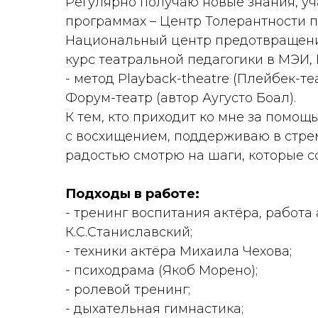
Регулярно получаю новые знания, у
программах – Центр Толерантности п
Национальный центр предотвращени
курс театральной педагогики в МЭИ, 
- метод Playback-theatre (Плейбек-те
Форум-театр (автор Аугусто Боал).
К тем, кто приходит ко мне за помощь
с восхищением, поддерживаю в стре
радостью смотрю на шаги, которые с
Подходы в работе:
- тренинг воспитания актёра, работа 
К.С.Станиславский;
- техники актёра Михаила Чехова;
- психодрама (Якоб Морено);
- ролевой тренинг;
- дыхательная гимнастика;