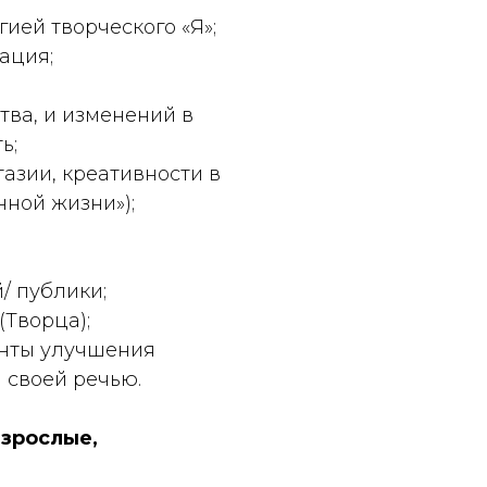
гией творческого «Я»;
ация;
тва, и изменений в
ь;
азии, креативности в
нной жизни»);
/ публики;
(Творца);
енты улучшения
 своей речью.
взрослые,