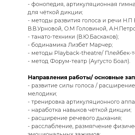
- фонопедия, артикуляционная гимн
для чёткой дикции;
- методы развития голоса и речи Н.П
В.В.Урновой, О.М Головиной, А.Н.Петр
- танато-техники (В.Ю.Баскаков);
- бодинамика Лизбет Марчер;
- методы Playback-theatre/ Плейбек-т
- метод Форум-театр (Аугусто Боал).
Направления работы/ основные за
- развитие силы голоса / расширение
мелодики;
- тренировка артикуляционного аппа
- наработка навыков чёткой дикции;
- расширение речевого дыхания;
- расслабление, размягчение физиче
эмоциональных зажимов;