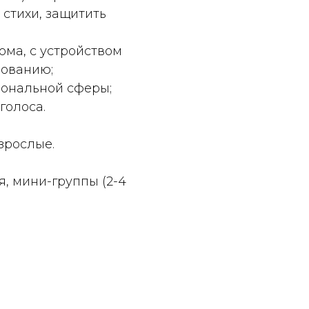
 стихи, защитить
ома, с устройством
дованию;
иональной сферы;
голоса.
взрослые.
, мини-группы (2-4