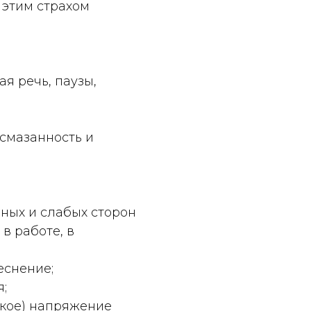
 этим страхом
ая речь, паузы,
 смазанность и
;
ьных и слабых сторон
 в работе, в
теснение;
;
ское) напряжение