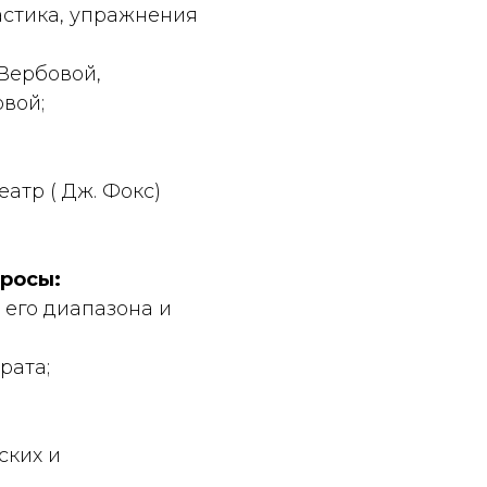
астика, упражнения
 Вербовой,
овой;
еатр ( Дж. Фокс)
просы:
 его диапазона и
рата;
ских и