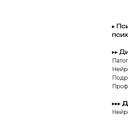
▸ Пс
пси
▸▸
Ди
Пато
Нейр
Подр
Проф
▸▸▸
Д
Нейр