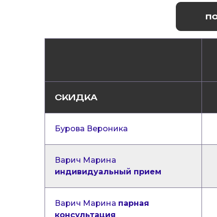
по
СКИДКА
Бурова Вероника
Варич Марина
индивидуальный прием
Варич Марина
парная
консультация