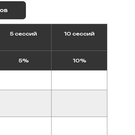
тов
5 сессий
10 сессий
5%
10%