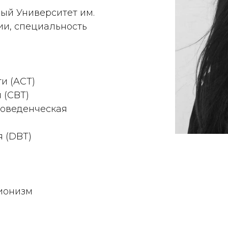
ый Университет им.
ии, специальность
и (ACT)
 (CBT)
поведенческая
 (DBT)
ионизм